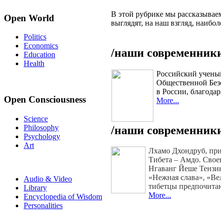
В этой рубрике мы рассказываем
Open World
выглядят, на наш взгляд, наибол
Politics
Economics
/наши современники
Education
Health
Российский ученый
Общественной Безо
в России, благода
Open Consciousness
More...
Science
Philosophy
/наши современники
Psychology
Art
Лхамо Дхондруб, при
Тибета – Амдо. Сво
Нгаванг Йеше Тензин
«Нежная слава», «Ве
Audio & Video
тибетцы предпочитаю
Library
More...
Encyclopedia of Wisdom
Personalities