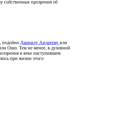
му собственные прозрения об
в, подобно
Даниилу Андрееву
или
или Ошо. Тем не менее, в духовной
воззрения в веке наступившем
лись при жизни этого