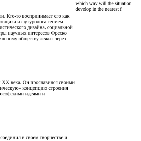
which way will the situation
develop in the nearest f
и. Кто-то воспринимает его как
ровщика и футуролога гением.
истического дизайна, социальной
еры научных интересов Фреско
ильному обществу лежит через
х ХХ века. Он прославился своими
фическую» концепцию строения
илософскими идеями и
соединил в своём творчестве и