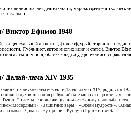
 о тех личностях, чья деятельности, мировоззрение и творческие
ее актуально.
/ Виктор Ефимов 1948
, концептуальный аналитик, философ, ярый сторонник и один 
пасности. Публицист, автор многих книг и статей, Виктор Еф
ря своим лекциям по проблемам надгосударственного управления
/ Далай-лама XIV 1935
знанный в двухлетнем возрасте Далай-ламой
XIV
, родился в 19
его нового духовного лидера буддийские монахи нарекли замы
 Гьяцо. Эпитеты, составляющие по-восточному пышный титул, 
ликомилосердный», «Защитник веры», «Океан мудрости». Однак
т называть Далай-ламу проще – Кундун (Присутствие).