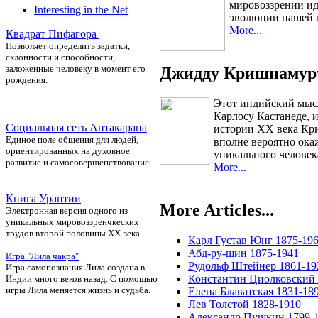
мировоззрении ид
Interesting in the Net
эволюции нашей п
More...
Квадрат Пифагора
П
озволяет определить задатки,
склонности и способности,
заложенные человеку в момент его
Джидду Кришнамурт
рождения.
Этот индийский мысл
Карлосу Кастанеде, 
Социальная сеть Антакарана
истории ХХ века Кри
Единое поле общения для людей,
вполне вероятно ока
ориентированных на духовное
уникального человек
развитие и самосовершенствование.
More...
Книга Урантии
More Articles...
Электронная версия одного из
уникальных мировоззренчкеских
трудов второй половины ХХ века
Карл Густав Юнг 1875-19
Абд-ру-шин 1875-1941
Игра "Лила чакра"
Рудольф Штейнер 1861-19
Игра самопознания Лила создана в
Константин Циолковский 
Индии много веков назад. С помощью
игры Лила меняется жизнь и судьба.
Елена Блаватская 1831-18
Лев Толстой 1828-1910
Александр Пушкин 1799-