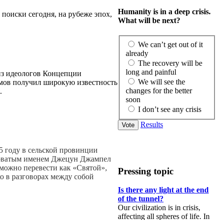
Humanity is in a deep crisis.
 поиски сегодня, на рубеже эпох,
What will be next?
We can’t get out of it
already
The recovery will be
long and painful
из идеологов Концепции
We will see the
имов получил широкую известность
changes for the better
.
soon
I don’t see any crisis
Results
35 году в сельской провинции
словатым именем Джецун Джампел
можно перевести как «Святой»,
Pressing topic
о в разговорах между собой
Is there any light at the end
of the tunnel?
Our civilization is in crisis,
affecting all spheres of life. In