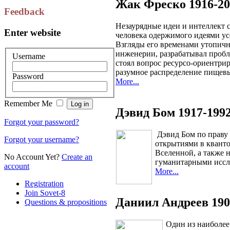
Жак Фреско 1916-20
Feedback
Незаурядные идеи и интеллект 
Enter website
человека одержимого идеями ус
Взгляды его временами утопичн
инженерии, разрабатывал пробл
Username
стоял вопрос ресурсо-ориентри
разумное распределение пищевы
Password
More...
Remember Me
Дэвид Бом 1917-199
Forgot your password?
Дэвид Бом по праву 
Forgot your username?
открытиями в квант
Вселенной, а также 
No Account Yet?
Create an
гуманитарными иссл
account
More...
Registration
Join Sovet-8
Даниил Андреев 190
Questions & propositions
Один из наиболее