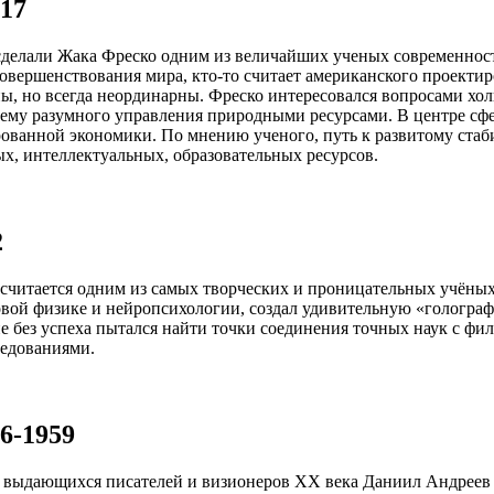
17
сделали Жака Фреско одним из величайших ученых современност
овершенствования мира, кто-то считает американского проекти
ы, но всегда неординарны. Фреско интересовался вопросами хол
ему разумного управления природными ресурсами. В центре сф
рованной экономики. По мнению ученого, путь к развитому стаб
х, интеллектуальных, образовательных ресурсов.
2
считается одним из самых творческих и проницательных учёны
овой физике и нейропсихологии, создал удивительную «гологра
не без успеха пытался найти точки соединения точных наук с ф
едованиями.
6-1959
 выдающихся писателей и визионеров ХХ века Даниил Андреев 