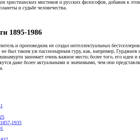
еи христианских мистиков и русских философов, добавив к это
ланеты и судьбе человечества.
и 1895-1986
итель и проповедник не создал интеллектуальных бестселлеро
и не был таким уж пассионарным гуру, как, например, Гурджиев 
шнамурти занимает очень важное место; более того, его идеи и 
жутся даже более актуальными и значимыми, чем они представля
а.
61
25
1857-1935
91
1837