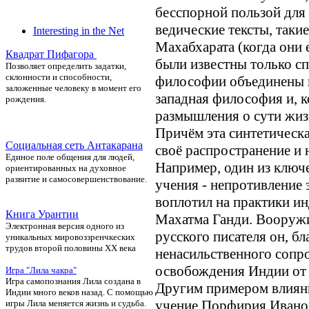
бесспорной пользой для 
ведические тексты, такие
Interesting in the Net
Махабхарата (когда они 
Квадрат Пифагора
были известны только сп
П
озволяет определить задатки,
склонности и способности,
философии объединены и
заложенные человеку в момент его
западная философия и, 
рождения.
размышления о сути жиз
Причём эта синтетическ
Социальная сеть Антакарана
своё распространение и н
Единое поле общения для людей,
Например, один из ключ
ориентированных на духовное
развитие и самосовершенствование.
учения - непротивление 
воплотил на практики и
Книга Урантии
Махатма Ганди. Вооружи
Электронная версия одного из
русского писателя он, бл
уникальных мировоззренчкеских
трудов второй половины ХХ века
ненасильственного сопр
освобождения Индии от 
Игра "Лила чакра"
Игра самопознания Лила создана в
Другим примером влияни
Индии много веков назад. С помощью
учение Порфирия Иванов
игры Лила меняется жизнь и судьба.