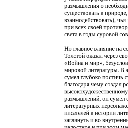
размышления о необходи
существовать в природе, 
взаимодействовать), чья
при всех своей противор
света в годы суровой со
Но главное влияние на 
Толстой оказал через св
«Война и мир», безусло
мировой литературы. В 
сумел глубоко постичь с
благодаря чему создал р
высокохудожественному 
размышлений, он сумел 
литературных персонаже
писателей в истории лит
заглянуть и во внутренн
целостное и при этом ма