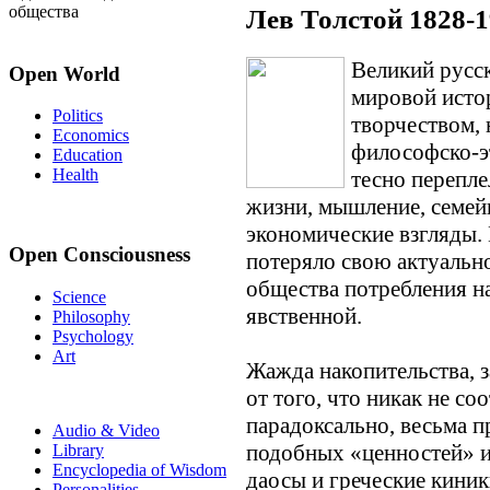
общества
Лев Толстой 1828-
Великий русск
Open World
мировой исто
Politics
творчеством, 
Economics
философско-э
Education
Health
тесно перепле
жизни, мышление, семей
экономические взгляды.
Open Consciousness
потеряло свою актуально
общества потребления на
Science
явственной.
Philosophy
Psychology
Art
Жажда накопительства, 
от того, что никак не со
парадоксально, весьма 
Audio & Video
подобных «ценностей» и
Library
Encyclopedia of Wisdom
даосы и греческие киник
Personalities