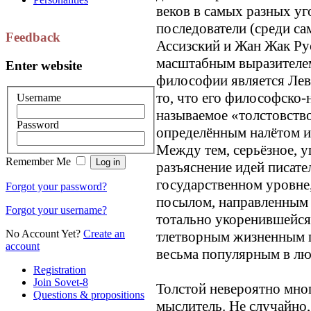
веков в самых разных уг
последователи (среди с
Feedback
Ассизский и Жан Жак Рус
масштабным выразителе
Enter website
философии является Лев
то, что его философско-
Username
называемое «толстовство
Password
определённым налётом и
Между тем, серьёзное, у
Remember Me
разъяснение идей писате
государственном уровне
Forgot your password?
посылом, направленным е
Forgot your username?
тотально укоренившейся 
No Account Yet?
Create an
тлетворным жизненным п
account
весьма популярным в лю
Registration
Join Sovet-8
Толстой невероятно много
Questions & propositions
мыслитель. Не случайно,