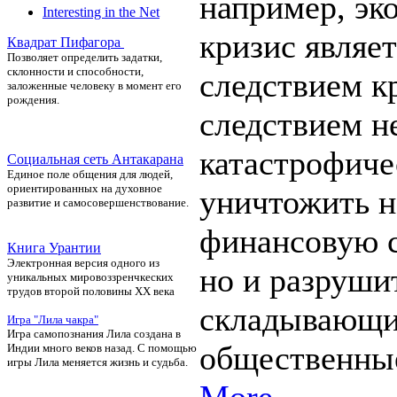
например, эк
Interesting in the Net
кризис являе
Квадрат Пифагора
П
озволяет определить задатки,
склонности и способности,
следствием к
заложенные человеку в момент его
рождения.
следствием н
катастрофич
Социальная сеть Антакарана
Единое поле общения для людей,
ориентированных на духовное
уничтожить н
развитие и самосовершенствование.
финансовую с
Книга Урантии
Электронная версия одного из
но и разруши
уникальных мировоззренчкеских
трудов второй половины ХХ века
складывающи
Игра "Лила чакра"
Игра самопознания Лила создана в
общественны
Индии много веков назад. С помощью
игры Лила меняется жизнь и судьба.
More...