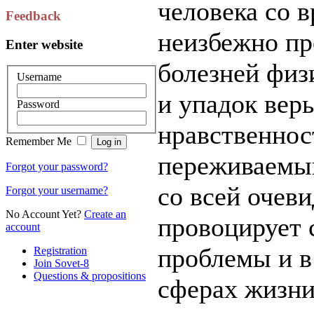
человека со 
Feedback
неизбежно пр
Enter website
болезней физи
Username
и упадок вер
Password
нравственнос
Remember Me
переживаемый
Forgot your password?
со всей очев
Forgot your username?
No Account Yet?
Create an
провоцирует 
account
проблемы и в
Registration
Join Sovet-8
Questions & propositions
сферах жизни