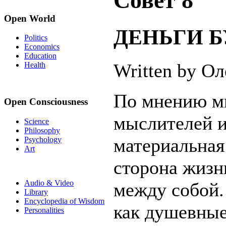
Совет 8
Open World
ДЕНЬГИ 
Politics
Economics
Education
Written by О
Health
По мнению м
Open Consciousness
мыслителей 
Science
Philosophy
материальная
Psychology
Art
сторона жизн
Audio & Video
между собой.
Library
Encyclopedia of Wisdom
как душевные
Personalities