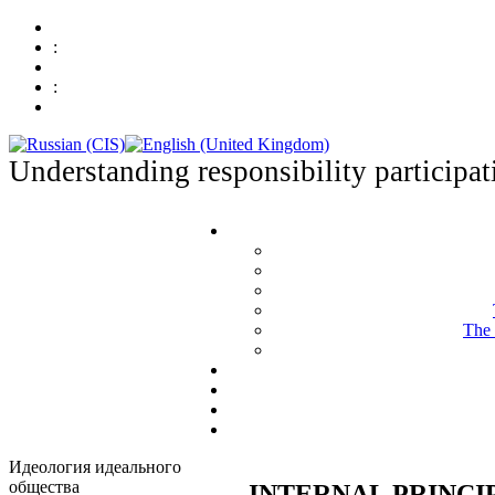
:
:
Understanding responsibility participat
The 
Идеология идеального
общества
INTERNAL PRINCI