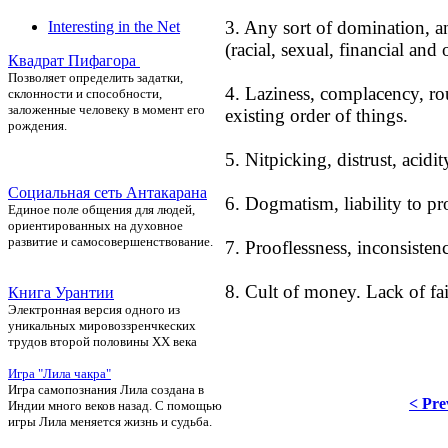
3. Any sort of domination, a
Interesting in the Net
(racial, sexual, financial and 
Квадрат Пифагора
П
озволяет определить задатки,
4. Laziness, complacency, rou
склонности и способности,
заложенные человеку в момент его
existing order of things.
рождения.
5. Nitpicking, distrust, acidi
Социальная сеть Антакарана
6. Dogmatism, liability to p
Единое поле общения для людей,
ориентированных на духовное
развитие и самосовершенствование.
7. Prooflessness, inconsiste
8. Cult of money. Lack of fai
Книга Урантии
Электронная версия одного из
уникальных мировоззренчкеских
трудов второй половины ХХ века
Игра "Лила чакра"
Игра самопознания Лила создана в
< Pre
Индии много веков назад. С помощью
игры Лила меняется жизнь и судьба.