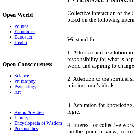
Collective interaction of the
Open World
based on the following intern
Politics
Economics
Education
We stand for:
Health
1. Altruism and resolution i
responsibility for what is ha
Open Consciousness
world and aspiring to change t
Science
2. Attention to the spiritual s
Philosophy
mission, one’s ideals.
Psychology
Art
3. Aspiration for knowledge 
logic.
Audio & Video
Library
Encyclopedia of Wisdom
4. Interest for collective wor
Personalities
another point of view, to acc