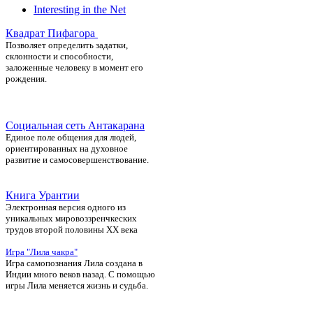
Interesting in the Net
Квадрат Пифагора
П
озволяет определить задатки,
склонности и способности,
заложенные человеку в момент его
рождения.
Социальная сеть Антакарана
Единое поле общения для людей,
ориентированных на духовное
развитие и самосовершенствование.
Книга Урантии
Электронная версия одного из
уникальных мировоззренчкеских
трудов второй половины ХХ века
Игра "Лила чакра"
Игра самопознания Лила создана в
Индии много веков назад. С помощью
игры Лила меняется жизнь и судьба.