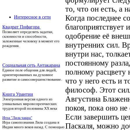
то, что он есть, а
Когда последнее со
Интересное в сети
благоприятствует 
Квадрат Пифагора
П
озволяет определить задатки,
одобрение её внеш
склонности и способности,
заложенные человеку в момент его
внутренних сил. В
рождения.
внутри нас, толкае
постоянному разлад
Социальная сеть Антакарана
полному расцвету 
Единое поле общения для людей,
ориентированных на духовное
что у него есть и 
развитие и самосовершенствование.
философ. Этот сил
Книга Урантии
Августина Блаженн
Электронная версия одного из
уникальных мировоззренчкеских
покоя, пока оно не
трудов второй половины ХХ века
Если завершить це
Игра "Лила чакра"
Игра самопознания Лила создана в
Паскаля, можно до
Индии много веков назад. С помощью