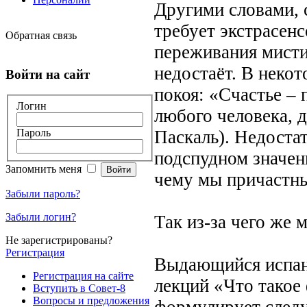
Другими словами, с
требует экстрасен
Обратная связь
переживания мистич
недостаёт. В неко
Войти на сайт
покоя: «Счастье –
Логин
любого человека, д
Паскаль). Недостат
Пароль
подспудном значени
Запомнить меня
чему мы причастн
Забыли пароль?
Забыли логин?
Так из-за чего же 
Не зарегистрированы?
Регистрация
Выдающийся испанс
Регистрация на сайте
лекций «Что такое
Вступить в Совет-8
Вопросы и предложения
формулирует след