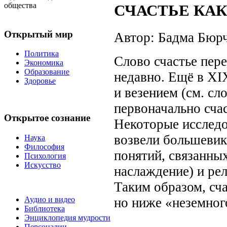
общества
СЧАСТЬЕ КА
Открытый мир
Автор: Бадма Бюр
Политика
Слово счастье пер
Экономика
Образование
недавно. Ещё в XI
Здоровье
и везением (см. сл
первоначально счас
Открытое сознание
Некоторые исследов
возвели большевик
Наука
Философия
понятий, связанны
Психология
Искусство
наслаждение) и ре
Таким образом, сч
но ниже «неземног
Аудио и видео
Библиотека
Энциклопедия мудрости
Персоналии