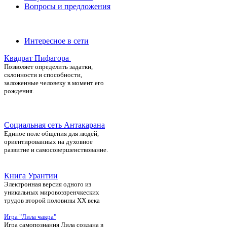
Вопросы и предложения
Интересное в сети
Квадрат Пифагора
П
озволяет определить задатки,
склонности и способности,
заложенные человеку в момент его
рождения.
Социальная сеть Антакарана
Единое поле общения для людей,
ориентированных на духовное
развитие и самосовершенствование.
Книга Урантии
Электронная версия одного из
уникальных мировоззренчкеских
трудов второй половины ХХ века
Игра "Лила чакра"
Игра самопознания Лила создана в