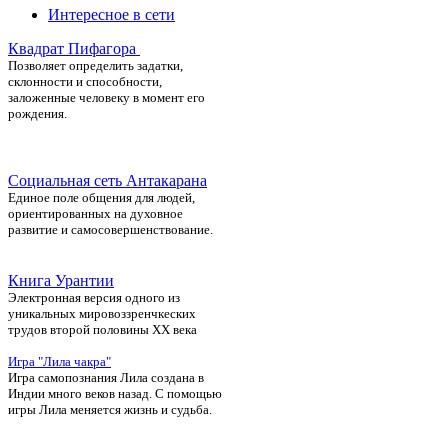
Интересное в сети
Квадрат Пифагора
П
озволяет определить задатки,
склонности и способности,
заложенные человеку в момент его
рождения.
Социальная сеть Антакарана
Единое поле общения для людей,
ориентированных на духовное
развитие и самосовершенствование.
Книга Урантии
Электронная версия одного из
уникальных мировоззренчкеских
трудов второй половины ХХ века
Игра "Лила чакра"
Игра самопознания Лила создана в
Индии много веков назад. С помощью
игры Лила меняется жизнь и судьба.