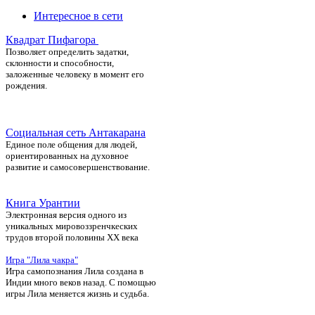
Интересное в сети
Квадрат Пифагора
П
озволяет определить задатки,
склонности и способности,
заложенные человеку в момент его
рождения.
Социальная сеть Антакарана
Единое поле общения для людей,
ориентированных на духовное
развитие и самосовершенствование.
Книга Урантии
Электронная версия одного из
уникальных мировоззренчкеских
трудов второй половины ХХ века
Игра "Лила чакра"
Игра самопознания Лила создана в
Индии много веков назад. С помощью
игры Лила меняется жизнь и судьба.