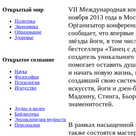
VII Международная кон
Открытый мир
ноября 2013 года в Мо
Политика
Организатор конфере
Экономика
сообщает, что впервые
Образование
Здоровье
звёзды йоги, в том чи
бестселлера «Танец с 
создатель уникального
Открытое сознание
помогает оставить ду
и начать новую жизнь, 
Наука
Философия
создавший свою систем
Психология
искусств, йоги и дзен-
Искусство
Мадонну, Стинга, Бьор
знаменитостей.
Аудио и видео
Библиотека
Энциклопедия мудрости
В рамках насыщенной
Персоналии
также состоятся масте