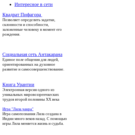
Интересное в сети
Квадрат Пифагора
П
озволяет определить задатки,
склонности и способности,
заложенные человеку в момент его
рождения.
Социальная сеть Антакарана
Единое поле общения для людей,
ориентированных на духовное
развитие и самосовершенствование.
Книга Урантии
Электронная версия одного из
уникальных мировоззренчкеских
трудов второй половины ХХ века
Игра "Лила чакра"
Игра самопознания Лила создана в
Индии много веков назад. С помощью
игры Лила меняется жизнь и судьба.