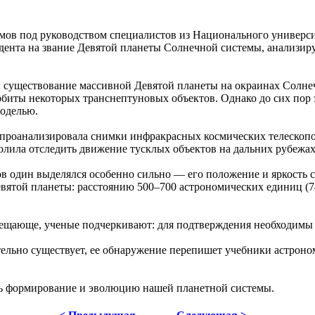
ов под руководством специалистов из Национального универси
ента на звание Девятой планеты Солнечной системы, анализир
и существование массивной Девятой планеты на окраинах Солне
рбиты некоторых транснептуновых объектов. Однако до сих пор 
моделью.
проанализировала снимки инфракрасных космических телескопо
озволила отследить движение тусклых объектов на дальних рубеж
в один выделялся особенно сильно — его положение и яркость 
ятой планеты: расстоянию 500–700 астрономических единиц (7
бещающе, ученые подчеркивают: для подтверждения необходимы
тельно существует, ее обнаружение перепишет учебники астрон
ь формирование и эволюцию нашей планетной системы.