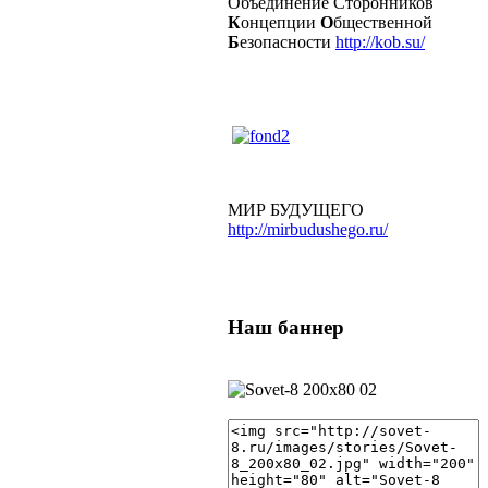
Объединение Сторонников
К
онцепции
О
бщественной
Б
езопасности
http://kob.su/
МИР БУДУЩЕГО
http://mirbudushego.ru/
Наш баннер