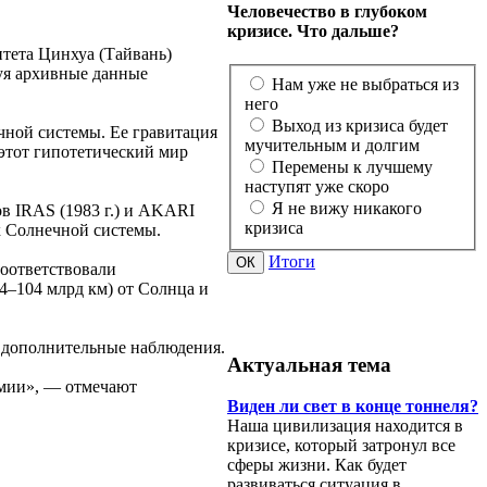
Человечество в глубоком
кризисе. Что дальше?
тета Цинхуа (Тайвань)
уя архивные данные
Нам уже не выбраться из
него
Выход из кризиса будет
чной системы. Ее гравитация
мучительным и долгим
этот гипотетический мир
Перемены к лучшему
наступят уже скоро
Я не вижу никакого
в IRAS (1983 г.) и AKARI
кризиса
ах Солнечной системы.
Итоги
соответствовали
4–104 млрд км) от Солнца и
 дополнительные наблюдения.
Актуальная тема
омии», — отмечают
Виден ли свет в конце тоннеля?
Наша цивилизация находится в
кризисе, который затронул все
сферы жизни. Как будет
развиваться ситуация в