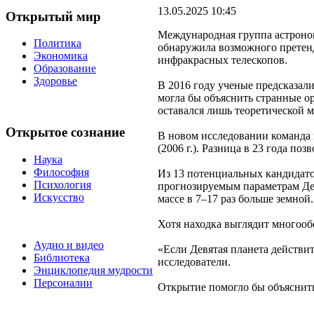
13.05.2025 10:45
Открытый мир
Международная группа астроном
Политика
обнаружила возможного претенд
Экономика
инфракрасных телескопов.
Образование
Здоровье
В 2016 году ученые предсказал
могла бы объяснить странные о
оставался лишь теоретической 
Открытое сознание
В новом исследовании команда 
(2006 г.). Разница в 23 года п
Наука
Философия
Из 13 потенциальных кандидато
Психология
прогнозируемым параметрам Дев
Искусство
массе в 7–17 раз больше земной.
Хотя находка выглядит многоо
Аудио и видео
«Если Девятая планета действи
Библиотека
исследователи.
Энциклопедия мудрости
Персоналии
Открытие помогло бы объяснит